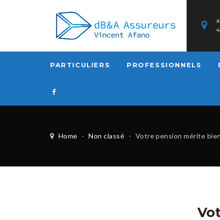
a
PARTICULIERS
PROFESSIONNELS
Home
-
Non classé
-
Votre pension mérite bien 
Vot