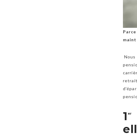
Parce
mainte
Nous l
pensio
carriè
retrai
d’épar
pensi
1
er
el