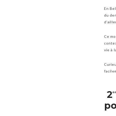
En Bel
du der
d’aill
Ce mon
contex
vie à l
Curieu
facile
2
è
po