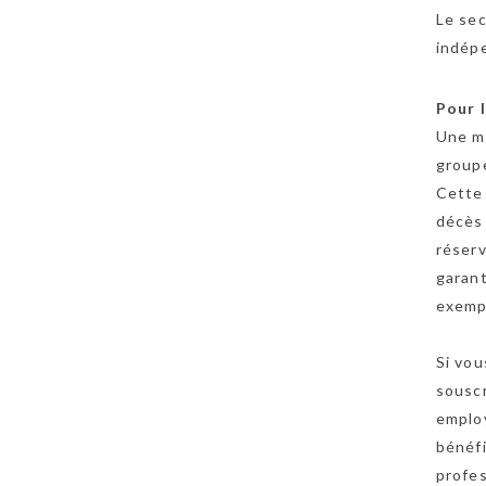
Le sec
indép
Pour l
Une ma
group
Cette 
décès 
réserv
garan
exempl
Si vou
sousc
employ
bénéfi
profes