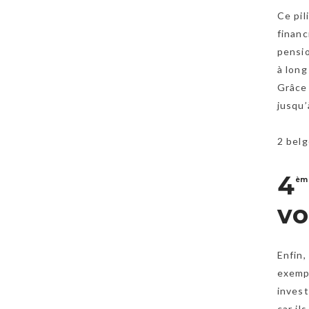
Ce pil
financ
pensio
à lon
Grâce 
jusqu’
2 belg
4
èm
vo
Enfin,
exempl
invest
car il