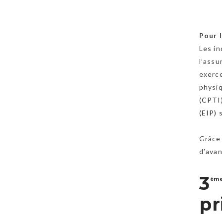
Pour 
Les in
l’ass
exerce
physi
(CPTI
(EIP)
s
Grâce 
d’avan
3
èm
pr