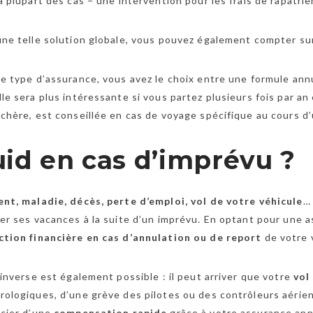
a plupart des cas − une intervention pour les frais de rapatr
ne telle solution globale, vous pouvez également compter su
e type d’assurance, vous avez le choix entre une formule ann
le sera plus intéressante si vous partez plusieurs fois par a
chère, est conseillée en cas de voyage spécifique au cours d’
id en cas d’imprévu ?
nt, maladie, décès, perte d’emploi, vol de votre véhicule
… 
er ses vacances à la suite d’un imprévu. En optant pour une 
ction financière
en cas d’annulation ou de report
de votre 
’inverse est également possible : il peut arriver que votre
vol
ologiques, d’une grève des pilotes ou des contrôleurs aérie
icier d’une
compensation rapide
grâce à votre assurance ann