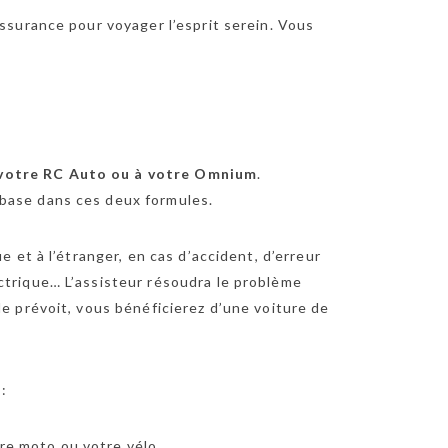
assurance pour voyager l’esprit serein. Vous
 votre RC Auto ou à votre Omnium
.
 base dans ces deux formules.
e et à l’étranger, en cas d’accident, d’erreur
ctrique… L’assisteur résoudra le problème
le prévoit, vous bénéficierez d’une voiture de
:
re moto ou votre vélo