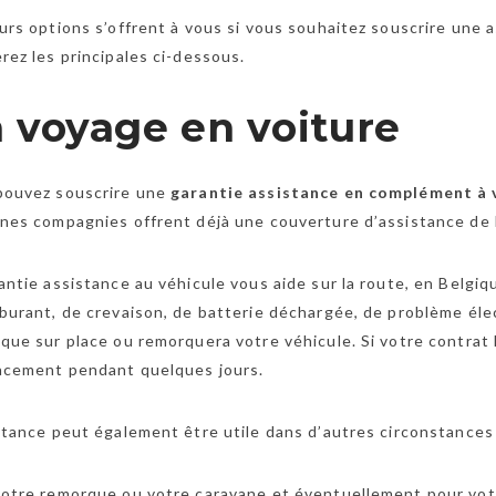
urs options s’offrent à vous si vous souhaitez souscrire une 
rez les principales ci-dessous.
 voyage en voiture
pouvez souscrire une
garantie assistance en complément à
nes compagnies offrent déjà une couverture d’assistance de
antie assistance au véhicule vous aide sur la route, en Belgiqu
burant, de crevaison, de batterie déchargée, de problème éle
que sur place ou remorquera votre véhicule. Si votre contrat 
acement pendant quelques jours.
stance peut également être utile dans d’autres circonstances 
otre remorque ou votre caravane et éventuellement pour vot