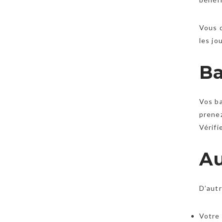
Vous 
les jo
Ba
Vos ba
prenez
Vérifi
Au
D’autr
Votre