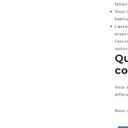
faisan
Vous l
habita
L’
assu
propos
l’ass
voitu
Qu
co
Vous s
différ
Nous 