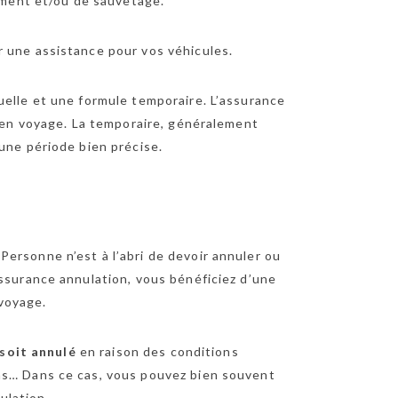
iement et/ou de sauvetage.
r une assistance pour vos véhicules.
uelle et une formule temporaire. L’assurance
n en voyage. La temporaire, généralement
une période bien précise.
Personne n’est à l’abri de devoir annuler ou
assurance annulation, vous bénéficiez d’une
voyage.
 soit annulé
en raison des conditions
ns… Dans ce cas, vous pouvez bien souvent
ulation.