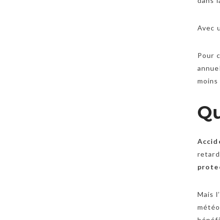
dans l
Avec u
Pour c
annuel
moins 
Qu
Accide
retard
prote
Mais l
météor
bénéf