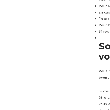
Pour l
En cas
En att
Pour l
Si vou
…
So
vo
Vous 
éventu
Si vou
être s
vous o