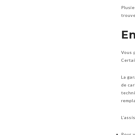
Plusie
trouve
En
Vous 
Certai
La gar
de car
techni
rempl
L’assi
Pour v